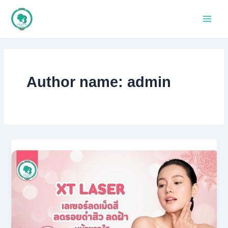
Skip
to
Main
content
Men
Author name: admin