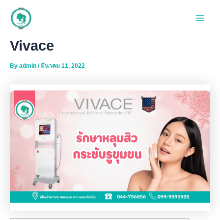
Skip
to
Main
content
Vivace
Men
By
admin
/
มีนาคม 11, 2022