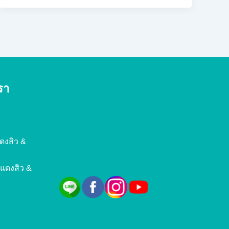
รา
ดงสิว &
ยแดงสิว &